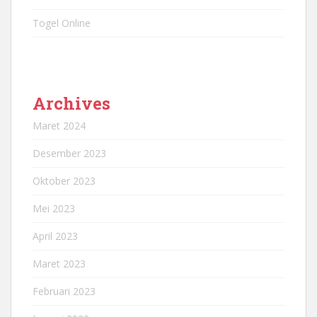
Togel Online
Archives
Maret 2024
Desember 2023
Oktober 2023
Mei 2023
April 2023
Maret 2023
Februari 2023