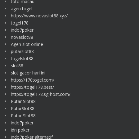
toto macau
agen togel
https://www.novaslot88.xyz/
togel178
indo7poker
novaslot88
Agen slot online
putarslot88
togelslot88
slot88
slot gacor hari ini
https://178togel.com/
https://togel178.best/
https://togel178.sg-host.com/
Putar Slot88
PutarSlot88
Putar Slot88
indo7poker
idn poker
indo7poker alternatif