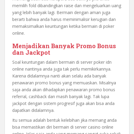
memilih fold dibandingkan raise dan mengeluarkan uang
yang lebih banyak lagi. Bermain dengan aman juga
berarti bahwa anda harus meminimalisir kerugian dan
memaksimalkan keuntungan ketika bermain di poker
online.
Menjadikan Banyak Promo Bonus
dan Jackpot
Soal keuntungan dalam bermain di server poker idn
online nantinya anda juga tak perlu memikirkannya.
Karena didalamnya nanti akan selalu ada banyak
penawaran promo bonus yang memuaskan. Misalnya
saja anda akan dihadapkan penawaran promo bonus
referral, cashback dan masih banyak lagi. Tak lupa
jackpot dengan sistem progresif juga akan bisa anda
dapatkan didalamnya.
Itu semua adalah bentuk kelebihan jika memang anda
bisa memastikan diri bermain di server casino online
online. Jelas saja anda yang memang sangat suka sekali