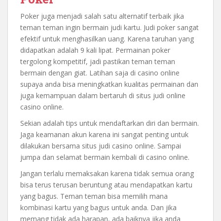
Poker juga menjadi salah satu alternatif terbaik jika
teman teman ingin bermain judi kartu. Judi poker sangat
efektif untuk menghasilkan uang. Karena taruhan yang
didapatkan adalah 9 kali lipat. Permainan poker
tergolong kompetitif, jadi pastikan teman teman
bermain dengan giat. Latihan saja di casino online
supaya anda bisa meningkatkan kualitas permainan dan
juga kemampuan dalam bertaruh di situs judi online
casino online.
Sekian adalah tips untuk mendaftarkan diri dan bermain.
Jaga keamanan akun karena ini sangat penting untuk
dilakukan bersama situs judi casino online. Sampai
jumpa dan selamat bermain kembali di casino online.
Jangan terlalu memaksakan karena tidak semua orang
bisa terus terusan beruntung atau mendapatkan kartu
yang bagus. Teman teman bisa memilih mana
kombinasi kartu yang bagus untuk anda. Dan jika
memang tidak ada harapan, ada baiknya jika anda