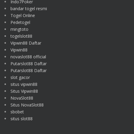
Indo7Poker
bandar togel resmi
Togel Online
Pedetogel
mingtoto
togelslot88
Vipwin88 Daftar
Vipwin88
novaslot88 official
Putarslot88 Daftar
Putarslot88 Daftar
slot gacor
situs vipwin88
Situs Vipwin88
NovaSlot88
Situs NovaSlot88
sbobet
situs slot88