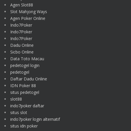
Agen Slot88
Slot Mahjong Ways
Agen Poker Online
Indo7Poker
Indo7Poker
Indo7Poker
Dadu Online
Sicbo Online
Data Toto Macau
pedetogel login
pedetogel
Daftar Dadu Online
IDN Poker 88
situs pedetogel
slot88
indo7poker daftar
situs slot
indo7poker login alternatif
situs idn poker