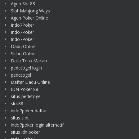
Agen Slot88
Slot Mahjong Ways
Agen Poker Online
Indo7Poker
Indo7Poker
Indo7Poker
Dadu Online
Sicbo Online
Data Toto Macau
pedetogel login
pedetogel
Daftar Dadu Online
IDN Poker 88
situs pedetogel
slot88
indo7poker daftar
situs slot
indo7poker login alternatif
situs idn poker