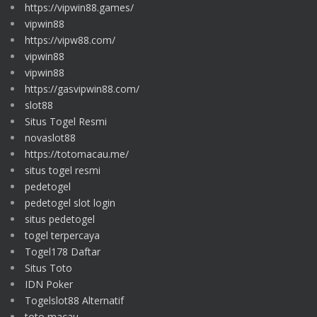
https://vipwin88.games/
vipwin88
https://vipw88.com/
vipwin88
vipwin88
https://gasvipwin88.com/
slot88
Situs Togel Resmi
novaslot88
https://totomacau.me/
situs togel resmi
pedetogel
pedetogel slot login
situs pedetogel
togel terpercaya
Togel178 Daftar
Situs Toto
IDN Poker
Togelslot88 Alternatif
toto macau