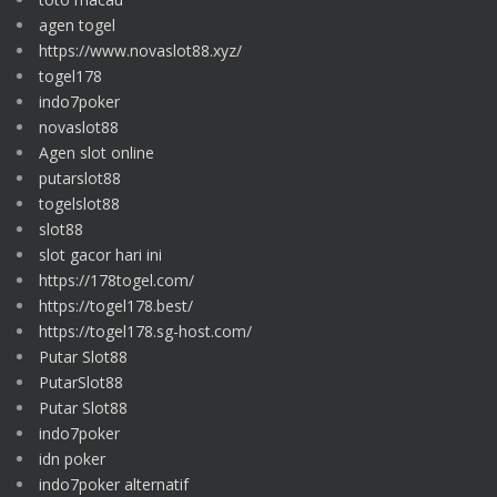
agen togel
https://www.novaslot88.xyz/
togel178
indo7poker
novaslot88
Agen slot online
putarslot88
togelslot88
slot88
slot gacor hari ini
https://178togel.com/
https://togel178.best/
https://togel178.sg-host.com/
Putar Slot88
PutarSlot88
Putar Slot88
indo7poker
idn poker
indo7poker alternatif