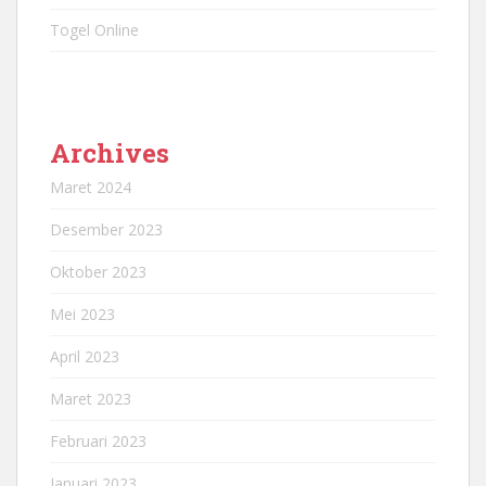
Togel Online
Archives
Maret 2024
Desember 2023
Oktober 2023
Mei 2023
April 2023
Maret 2023
Februari 2023
Januari 2023