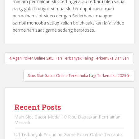
macam permainan slot tertinggi atau terbaru oleh visual
nang gak dicurigai. semua slotter dapat menikmati
permainan slot video dengan Sederhana. maupun
sambil mencoba setiap kalian boleh saksikan lafal video
permainan saat game sedang berproses.
Navigasi
Agen Poker Online Satu Hari Terbanyak Paling Terkemuka Dan Sah
pos
Situs Slot Gacor Online Terkemuka Lagi Terkemuka 2023
Recent Posts
Main Slot Gacor Modal 10 Ribu Dapatkan Permainan
Menarik
Url Terbanyak Perjudian Game Poker Online Tercantik