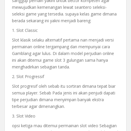
sanggup pemain yakini untuk bettor kompeten agar
mewujudkan kemenangan lewat seantero seleksi-
seleksi game yang tersedia. supaya kelas game dimana
berada sekarang ini yakni menjadi bareng:
1. Slot Classic
Slot klasik selaku alternatif pertama nan menjadi versi
permainan online tergampang dan mempunyai cara
Gamblang agar lulus. Di dalam model perjudian online
ini akan ditemui game slot 3 gulungan sama hanya
menghadirkan sebagian tanda.
2. Slot Progressif
Slot progresif oleh sebab itu sortiran dimana tepat biar
semua player. Sebab Pada jenis ini akan penjudi dapati
tipe perjudian dimana menyimpan banyak ekstra
terbesar agar dimenangkan.
3. Slot Video
opsi ketiga mau ditemui permainan slot video Sebagian