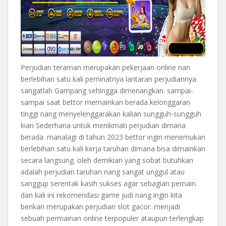
Perjudian teraman merupakan pekerjaan online nan
berlebihan satu kali peminatnya lantaran perjudiannya
sangatlah Gampang sehingga dimenangkan. sampai-
sampai saat bettor memainkan berada kelonggaran
tinggi nang menyelenggarakan kalian sungguh-sungguh
kian Sederhana untuk menikmati perjudian dimana
berada. manalagi di tahun 2023 bettor ingin menemukan
berlebihan satu kali kerja taruhan dimana bisa dimainkan
secara langsung. oleh demikian yang sobat butuhkan
adalah perjudian taruhan nang sangat unggul atau
sanggup serentak kasih sukses agar sebagian pemain.
dan kali ini rekomendasi game judi nang ingin kita
berikan merupakan perjudian slot gacor. menjadi
sebuah permainan online terpopuler ataupun terlengkap