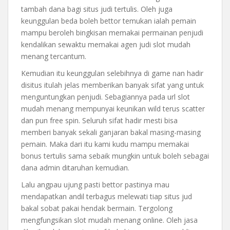
tambah dana bagi situs judi tertulis. Oleh juga
keunggulan beda boleh bettor temukan ialah pemain
mampu beroleh bingkisan memakai permainan penjudi
kendalikan sewaktu memakai agen judi slot mudah
menang tercantum.
Kemudian itu keunggulan selebihnya di game nan hadir
disitus itulah jelas memberikan banyak sifat yang untuk
menguntungkan penjudi. Sebagiannya pada url slot
mudah menang mempunyai keunikan wild terus scatter
dan pun free spin. Seluruh sifat hadir mesti bisa
memberi banyak sekali ganjaran bakal masing-masing
pemain. Maka dari itu kami kudu mampu memakai
bonus tertulis sama sebaik mungkin untuk boleh sebagai
dana admin ditaruhan kemudian.
Lalu angpau ujung pasti bettor pastinya mau
mendapatkan andil terbagus melewati tiap situs jud
bakal sobat pakai hendak bermain. Tergolong
mengfungsikan slot mudah menang online. Oleh jasa