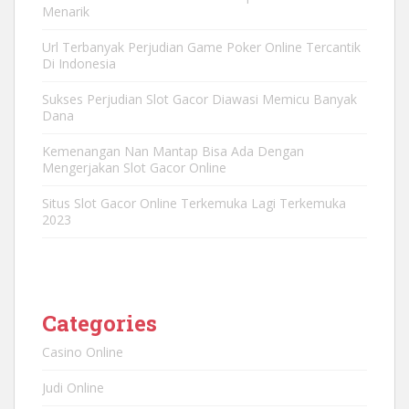
Menarik
Url Terbanyak Perjudian Game Poker Online Tercantik
Di Indonesia
Sukses Perjudian Slot Gacor Diawasi Memicu Banyak
Dana
Kemenangan Nan Mantap Bisa Ada Dengan
Mengerjakan Slot Gacor Online
Situs Slot Gacor Online Terkemuka Lagi Terkemuka
2023
Categories
Casino Online
Judi Online