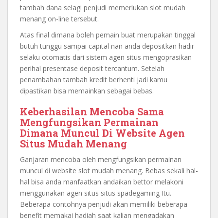
tambah dana selagi penjudi memerlukan slot mudah
menang on-line tersebut.
Atas final dimana boleh pemain buat merupakan tinggal
butuh tunggu sampai capital nan anda depositkan hadir
selaku otomatis dari sistem agen situs mengoprasikan
perihal presentase deposit tercantum. Setelah
penambahan tambah kredit berhenti jadi kamu
dipastikan bisa memainkan sebagai bebas.
Keberhasilan Mencoba Sama
Mengfungsikan Permainan
Dimana Muncul Di Website Agen
Situs Mudah Menang
Ganjaran mencoba oleh mengfungsikan permainan
muncul di website slot mudah menang. Bebas sekali hal-
hal bisa anda manfaatkan andaikan bettor melakoni
menggunakan agen situs situs spadegaming Itu.
Beberapa contohnya penjudi akan memiliki beberapa
benefit memakai hadiah saat kalian mengadakan