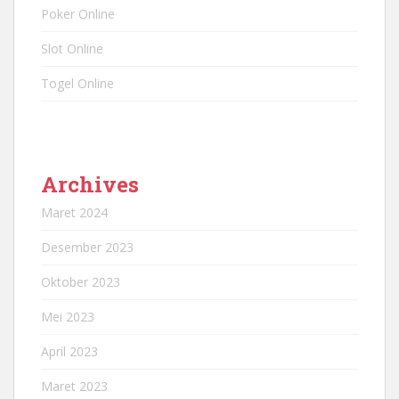
Poker Online
Slot Online
Togel Online
Archives
Maret 2024
Desember 2023
Oktober 2023
Mei 2023
April 2023
Maret 2023