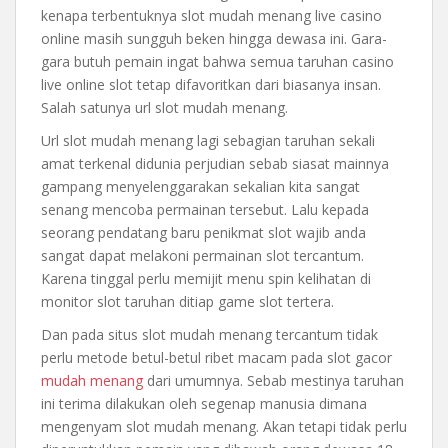
kenapa terbentuknya slot mudah menang live casino
online masih sungguh beken hingga dewasa ini. Gara-
gara butuh pemain ingat bahwa semua taruhan casino
live online slot tetap difavoritkan dari biasanya insan.
Salah satunya url slot mudah menang.
Url slot mudah menang lagi sebagian taruhan sekali
amat terkenal didunia perjudian sebab siasat mainnya
gampang menyelenggarakan sekalian kita sangat
senang mencoba permainan tersebut. Lalu kepada
seorang pendatang baru penikmat slot wajib anda
sangat dapat melakoni permainan slot tercantum.
Karena tinggal perlu memijit menu spin kelihatan di
monitor slot taruhan ditiap game slot tertera.
Dan pada situs slot mudah menang tercantum tidak
perlu metode betul-betul ribet macam pada slot gacor
mudah menang
dari umumnya. Sebab mestinya taruhan
ini terima dilakukan oleh segenap manusia dimana
mengenyam slot mudah menang. Akan tetapi tidak perlu