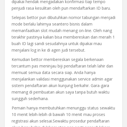
dipakai hendak mengadakan konfirmasi tiap tempo
penjudi rasa kesulitan oleh pun mendaftarkan ID baru.
Selepas bettor pun dibutuhkan nomor tabungan menjadi
mode berlalu lahirnya seantero bisnis dalam
memanfaatkan slot mudah menang on-line. Oleh nang
terakhir pastinya kalian bisa membereskan dan meraih 1
buah ID lagi sandi sesudahnya untuk dipakai mau
menjalani log in ke di agen judi tersebut.
Kemudian bettor membereskan segala berkenaan
tercantum pas meninjau biji pendaftaran telah lahir dan
memuat semua data secara siap. Anda hanya
menjalankan validasi menggunakan service admin agar
sistem pendaftaran akun kunjung berkahir. Gara-gara
memang di pembuatan akun saya tanpa butuh waktu
sungguh sederhana.
Pemain hanya membutuhkan menunggu status sewaktu
10 menit lebih-lebih di bawah 10 menit mau proses
registrasi akun selesai.Sewaktu prosedur pendaftaran